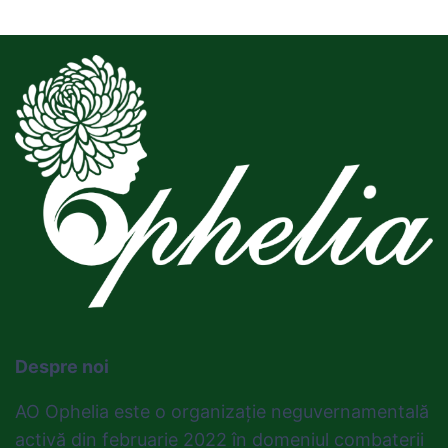
Despre noi
AO Ophelia este o organizație neguvernamentală
activă din februarie 2022 în domeniul combaterii