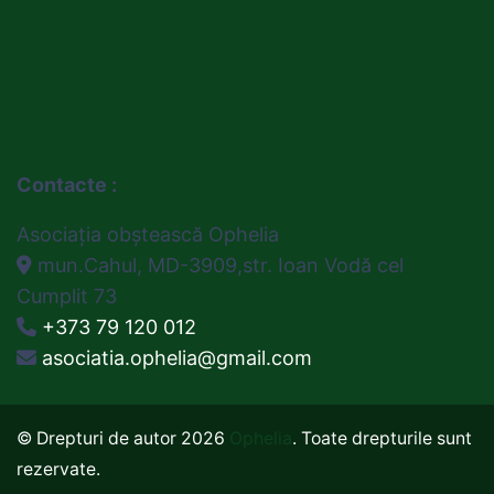
Contacte :
Asociația obștească Ophelia
mun.Cahul, MD-3909,str. Ioan Vodă cel
Cumplit 73
+373 79 120 012
asociatia.ophelia@gmail.com
© Drepturi de autor 2026
Ophelia
. Toate drepturile sunt
rezervate.